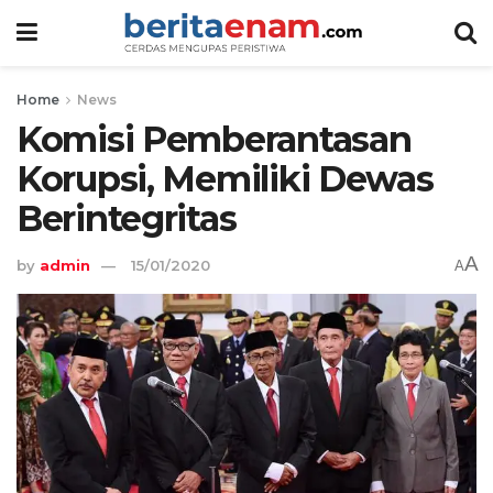
Home
News
Komisi Pemberantasan
Korupsi, Memiliki Dewas
Berintegritas
A
by
admin
15/01/2020
A