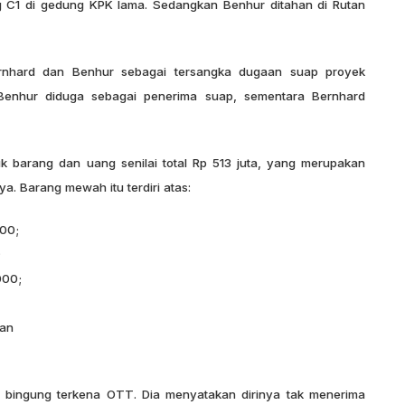
 C1 di gedung KPK lama. Sedangkan Benhur ditahan di Rutan
rnhard dan Benhur sebagai tersangka dugaan suap proyek
n Benhur diduga sebagai penerima suap, sementara Bernhard
k barang dan uang senilai total Rp 513 juta, yang merupakan
a. Barang mewah itu terdiri atas:
000;
;
000;
dan
 bingung terkena OTT. Dia menyatakan dirinya tak menerima