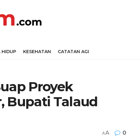
 HIDUP
KESEHATAN
CATATAN AGI
Suap Proyek
r, Bupati Talaud
A
0
A