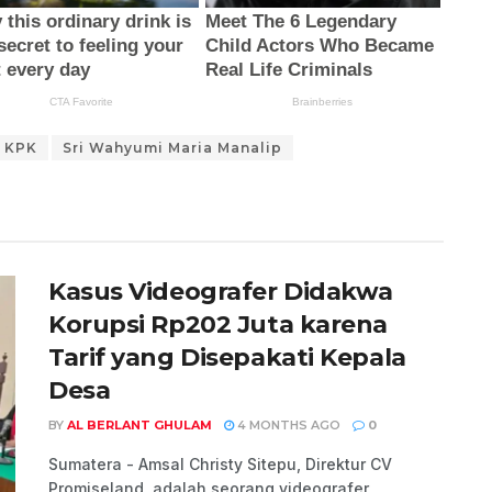
KPK
Sri Wahyumi Maria Manalip
Kasus Videografer Didakwa
Korupsi Rp202 Juta karena
Tarif yang Disepakati Kepala
Desa
BY
AL BERLANT GHULAM
4 MONTHS AGO
0
Sumatera - Amsal Christy Sitepu, Direktur CV
Promiseland, adalah seorang videografer