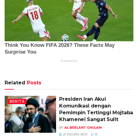
Related
Posts
Presiden Iran Akui
BERITA
Komunikasi dengan
Pemimpin Tertinggi Mojtaba
Khamenei Sangat Sulit
BY
AL BERLANT GHULAM
21 HOURS AGO
0