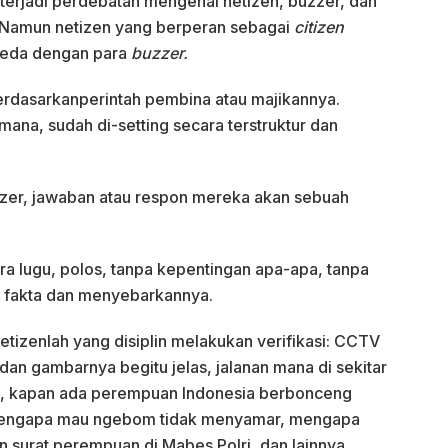
terjadi perdebatan mengenai netizen, buzzer, dan
is. Namun netizen yang berperan sebagai
citizen
rbeda dengan para
buzzer.
berdasarkanperintah pembina atau majikannya.
mana, sudah di-setting secara terstruktur dan
zer, jawaban atau respon mereka akan sebuah
a lugu, polos, tanpa kepentingan apa-apa, tanpa
t fakta dan menyebarkannya.
tizenlah yang disiplin melakukan verifikasi: CCTV
an gambarnya begitu jelas, jalanan mana di sekitar
, kapan ada perempuan Indonesia berbonceng
 mengapa mau ngebom tidak menyamar, mengapa
an surat perempuan di Mabes Polri, dan lainnya.