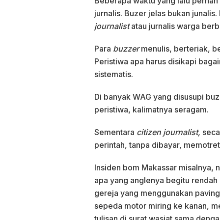
Beberapa waktu yang lalu pernah 
jurnalis. Buzer jelas bukan junal
journalist
atau jurnalis warga be
Para
buzzer
menulis, berteriak, 
Peristiwa apa harus disikapi bagai
sistematis.
Di banyak WAG yang disusupi buz
peristiwa, kalimatnya seragam.
Sementara
citizen journalist,
secar
perintah, tanpa dibayar, memotre
Insiden bom Makassar misalnya, ne
apa yang anglenya begitu rendah d
gereja yang menggunakan paving
sepeda motor miring ke kanan,
tulisan di surat wasiat sama deng