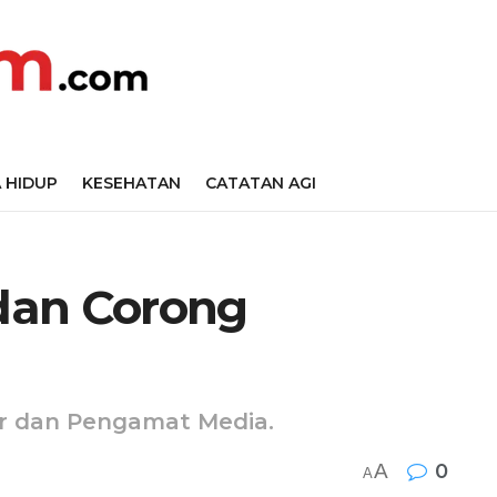
 HIDUP
KESEHATAN
CATATAN AGI
 dan Corong
jar dan Pengamat Media.
A
0
A