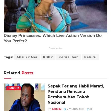
Tags:
Aksi 22 Mei
KBPP
Kerusuhan
Peluru
Related
Posts
Sepak Terjang Habil Marati,
HUKUM
Pendana Rencana
Pembunuhan Tokoh
Nasional
BY
ADMIN
7 YEARS AGO
0