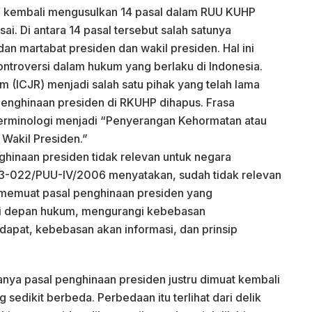
h kembali mengusulkan 14 pasal dalam RUU KUHP
i. Di antara 14 pasal tersebut salah satunya
n martabat presiden dan wakil presiden. Hal ini
ontroversi dalam hukum yang berlaku di Indonesia.
orm (ICJR) menjadi salah satu pihak yang telah lama
penghinaan presiden di RKUHP dihapus. Frasa
terminologi menjadi “Penyerangan Kehormatan atau
 Wakil Presiden.”
hinaan presiden tidak relevan untuk negara
3-022/PUU-IV/2006 menyatakan, sudah tidak relevan
 memuat pasal penghinaan presiden yang
i depan hukum, mengurangi kebebasan
apat, kebebasan akan informasi, dan prinsip
nya pasal penghinaan presiden justru dimuat kembali
edikit berbeda. Perbedaan itu terlihat dari delik