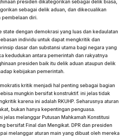
ghinaan presiden dikategorikan sebagai delik biasa,
tegorikan sebagai delik aduan, dan dikecualikan
 pembelaan diri.
e state dengan demokrasi yang luas dan kedaulatan
bebasan individu untuk dapat mengkritik dan
insip dasar dan substansi utama bagi negara yang
a kedudukan antara pemerintah dan rakyatnya
inaan presiden baik itu delik aduan ataupun delik
hadap kebijakan pemerintah.
okratis kritik menjadi hal penting sebagai bagian
isa mungkin bersifat konstruktif. ini jelas tidak
ngkritik karena ini adalah RKUHP. Seharusnya aturan
akat, bukan hanya kepentingan penguasa.
ini jelas melanggar Putusan Mahkamah Konstitusi
bersifat Final dan Mengikat. DPR dan presiden
ai melanggar aturan main yang dibuat oleh mereka