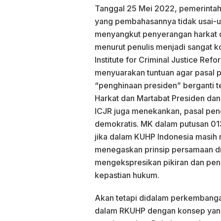
Tanggal 25 Mei 2022, pemerinta
yang pembahasannya tidak usai-usa
menyangkut penyerangan harkat da
menurut penulis menjadi sangat k
Institute for Criminal Justice Ref
menyuarakan tuntuan agar pasal 
“penghinaan presiden” berganti 
Harkat dan Martabat Presiden dan
ICJR juga menekankan, pasal peng
demokratis. MK dalam putusan 01
jika dalam KUHP Indonesia masih
menegaskan prinsip persamaan d
mengekspresikan pikiran dan pend
kepastian hukum.
Akan tetapi didalam perkembanga
dalam RKUHP dengan konsep yang s