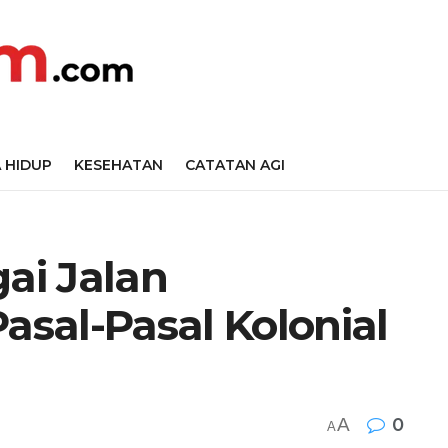
 HIDUP
KESEHATAN
CATATAN AGI
ai Jalan
sal-Pasal Kolonial
A
0
A