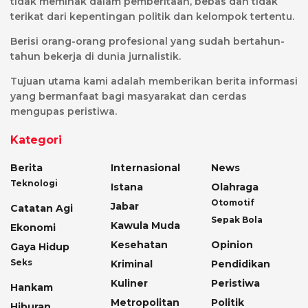
tidak memihak dalam pemberitaan, bebas dan tidak
terikat dari kepentingan politik dan kelompok tertentu.
Berisi orang-orang profesional yang sudah bertahun-
tahun bekerja di dunia jurnalistik.
Tujuan utama kami adalah memberikan berita informasi
yang bermanfaat bagi masyarakat dan cerdas
mengupas peristiwa.
Kategori
Berita
Internasional
News
Teknologi
Istana
Olahraga
Otomotif
Jabar
Catatan Agi
Sepak Bola
Kawula Muda
Ekonomi
Kesehatan
Opinion
Gaya Hidup
Seks
Kriminal
Pendidikan
Kuliner
Peristiwa
Hankam
Metropolitan
Politik
Hiburan