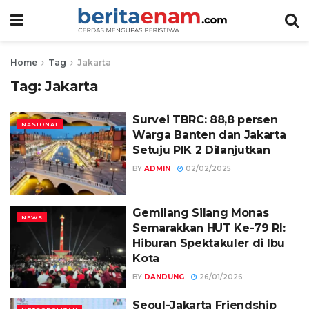
Home
Tag
Jakarta
Tag:
Jakarta
Survei TBRC: 88,8 persen
NASIONAL
Warga Banten dan Jakarta
Setuju PIK 2 Dilanjutkan
BY
ADMIN
02/02/2025
Gemilang Silang Monas
NEWS
Semarakkan HUT Ke-79 RI:
Hiburan Spektakuler di Ibu
Kota
BY
DANDUNG
26/01/2026
Seoul-Jakarta Friendship