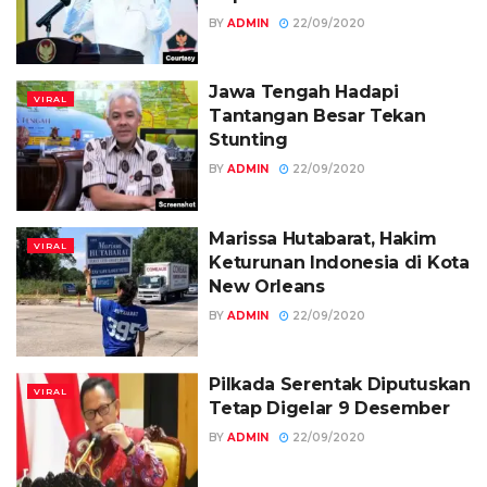
BY
ADMIN
22/09/2020
Jawa Tengah Hadapi
VIRAL
Tantangan Besar Tekan
Stunting
BY
ADMIN
22/09/2020
Marissa Hutabarat, Hakim
VIRAL
Keturunan Indonesia di Kota
New Orleans
BY
ADMIN
22/09/2020
Pilkada Serentak Diputuskan
VIRAL
Tetap Digelar 9 Desember
BY
ADMIN
22/09/2020