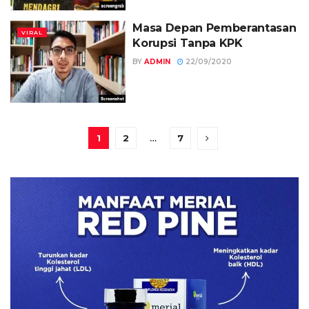
Masa Depan Pemberantasan
VIRAL
Korupsi Tanpa KPK
BY
ADMIN
22/09/2020
1
2
…
7