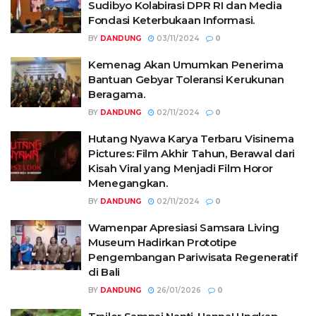
Sudibyo Kolabirasi DPR RI dan Media
Fondasi Keterbukaan Informasi.
BY
DANDUNG
03/11/2024
0
Kemenag Akan Umumkan Penerima
Bantuan Gebyar Toleransi Kerukunan
Beragama.
BY
DANDUNG
02/11/2024
0
Hutang Nyawa Karya Terbaru Visinema
Pictures: Film Akhir Tahun, Berawal dari
Kisah Viral yang Menjadi Film Horor
Menegangkan.
BY
DANDUNG
02/11/2024
0
Wamenpar Apresiasi Samsara Living
Museum Hadirkan Prototipe
Pengembangan Pariwisata Regeneratif
di Bali
BY
DANDUNG
26/01/2026
0