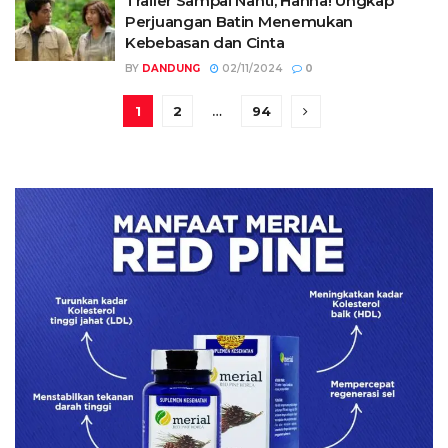
Trailer Sampai Nanti, Hanna! Ungkap
Perjuangan Batin Menemukan
Kebebasan dan Cinta
BY
DANDUNG
02/11/2024
0
1
2
…
94