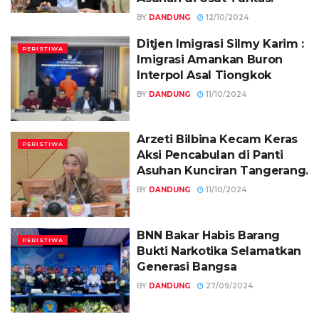
BY
DANDUNG
12/10/2024
Ditjen Imigrasi Silmy Karim :
PERISTIWA
Imigrasi Amankan Buron
Interpol Asal Tiongkok
BY
DANDUNG
11/10/2024
Arzeti Bilbina Kecam Keras
PERISTIWA
Aksi Pencabulan di Panti
Asuhan Kunciran Tangerang.
BY
DANDUNG
11/10/2024
BNN Bakar Habis Barang
PERISTIWA
Bukti Narkotika Selamatkan
Generasi Bangsa
BY
DANDUNG
27/09/2024