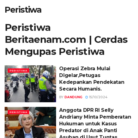
Peristiwa
Peristiwa
Beritaenam
.com | Cerdas
Mengupas Peristiwa
Operasi Zebra Mulai
PERISTIWA
Digelar,Petugas
Kedepankan Pendekatan
Secara Humanis.
BY
DANDUNG
15/10/2024
Anggota DPR RI Selly
PERISTIWA
Andriany Minta Pemberatan
Hukuman untuk Kasus
Predator di Anak Panti
Asuhan di Usut Tuntas.