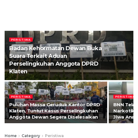
PERISTIWA
Badan Kehormatan Dewan Buka
Suara Terkait Aduan
Perselingkuhan Anggota DPRD
Klaten
PERISTIWA
PERISTIWA
Puluhan Massa Geruduk Kantor DPRD
BNN Telah
Klaten, Tuntut Kasus Perselingkuhan
Narkotika 
Anggota Dewan Segera Diselesaikan
Jiwa Anak
Home
Category
Peristiwa