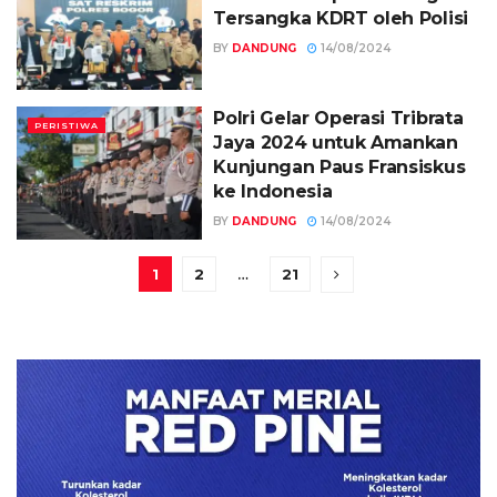
Tersangka KDRT oleh Polisi
BY
DANDUNG
14/08/2024
Polri Gelar Operasi Tribrata
PERISTIWA
Jaya 2024 untuk Amankan
Kunjungan Paus Fransiskus
ke Indonesia
BY
DANDUNG
14/08/2024
1
2
…
21