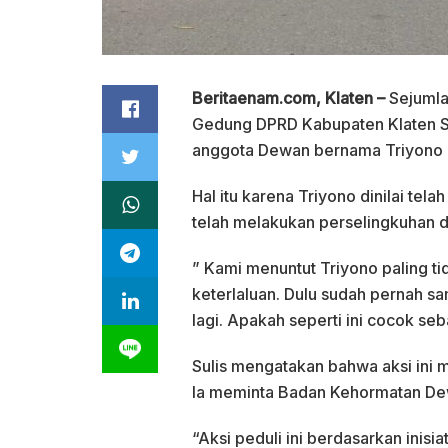
Beritaenam.com, Klaten –
Sejumlah
Gedung DPRD Kabupaten Klaten Se
anggota Dewan bernama Triyono a
Hal itu karena Triyono dinilai te
telah melakukan perselingkuhan d
” Kami menuntut Triyono paling ti
keterlaluan. Dulu sudah pernah sa
lagi. Apakah seperti ini cocok seba
Sulis mengatakan bahwa aksi ini m
Ia meminta Badan Kehormatan Dew
“Aksi peduli ini berdasarkan inisia