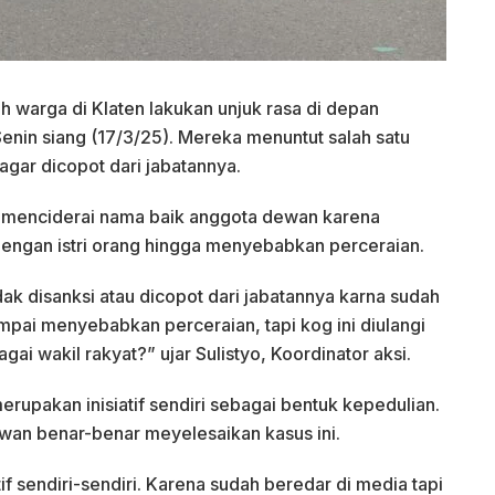
 warga di Klaten lakukan unjuk rasa di depan
nin siang (17/3/25). Mereka menuntut salah satu
gar dicopot dari jabatannya.
lah menciderai nama baik anggota dewan karena
engan istri orang hingga menyebabkan perceraian.
dak disanksi atau dicopot dari jabatannya karna sudah
mpai menyebabkan perceraian, tapi kog ini diulangi
gai wakil rakyat?” ujar Sulistyo, Koordinator aksi.
erupakan inisiatif sendiri sebagai bentuk kepedulian.
an benar-benar meyelesaikan kasus ini.
tif sendiri-sendiri. Karena sudah beredar di media tapi