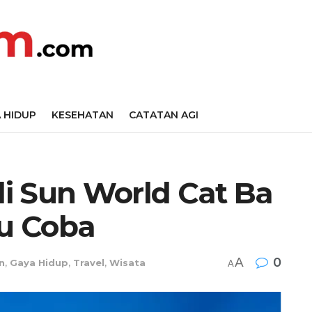
 HIDUP
KESEHATAN
CATATAN AGI
 di Sun World Cat Ba
u Coba
A
0
n
,
Gaya Hidup
,
Travel
,
Wisata
A