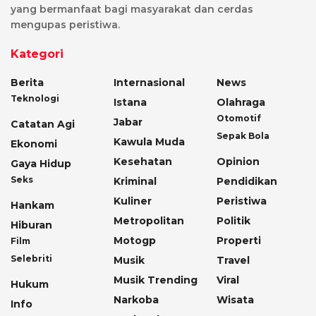
yang bermanfaat bagi masyarakat dan cerdas
mengupas peristiwa.
Kategori
Berita
Internasional
News
Teknologi
Istana
Olahraga
Otomotif
Jabar
Catatan Agi
Sepak Bola
Kawula Muda
Ekonomi
Kesehatan
Opinion
Gaya Hidup
Seks
Kriminal
Pendidikan
Kuliner
Peristiwa
Hankam
Metropolitan
Politik
Hiburan
Motogp
Properti
Film
Selebriti
Musik
Travel
Musik Trending
Viral
Hukum
Narkoba
Wisata
Info