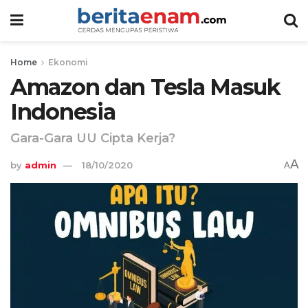
Home
Ekonomi
Amazon dan Tesla Masuk
Indonesia
Gara-Gara UU Cipta Kerja?
A
by
admin
18/10/2020
A