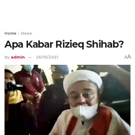
Home
News
Apa Kabar Rizieq Shihab?
A
by
admin
26/01/2021
A