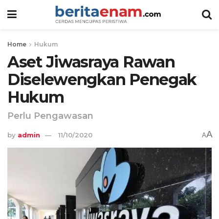
Home
Hukum
Aset Jiwasraya Rawan
Diselewengkan Penegak
Hukum
Perlu Pengawasan
A
by
admin
11/10/2020
A