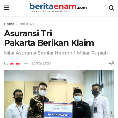
Home
Peristiwa
Asuransi Tri
Pakarta Berikan Klaim
Nilai Asuransi Senilai Hampir 1 Miliar Rupiah
A
by
admin
25/05/2021
A