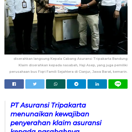
diserahkan langsung Kepala Cabang Asuransi Tripakarta Bandung
Klaim diserahkan kepada nasabah, Haji Asep, yang juga pemiliki
perusahaan bus Fiqri Famili Sejahtera di Cianjur, Jawa Barat, kemarin.
PT Asuransi Tripakarta
menunaikan kewajiban
penyerahan klaim asuransi
kepada nasabahnya.