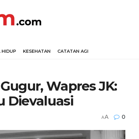
 HIDUP
KESEHATAN
CATATAN AGI
Gugur, Wapres JK:
u Dievaluasi
A
0
A