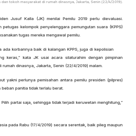
m dan tokoh masyarakat di rumah dinasnya, Jakarta, Senin (22/4/2019).
den Jusuf Kalla (JK) menilai Pemilu 2019 perlu dievaluasi.
san petugas kelompok penyelenggara pemungutan suara (KPPS)
aksanakan tugas mereka mengawal pemilu.
a ada korbannya baik di kalangan KPPS, juga di kepolisian
ng keras,” kata JK usai acara silaturahim dengan pimpinan
di rumah dinasnya, Jakarta, Senin (22/4/2019) malam.
but yakni perlunya pemisahan antara pemilu presiden (pilpres)
 beban panitia tidak terlalu berat.
 Pilih partai saja, sehingga tidak terjadi keruwetan menghitung,”
nesia pada Rabu (17/4/2019) secara serentak, baik pileg maupun