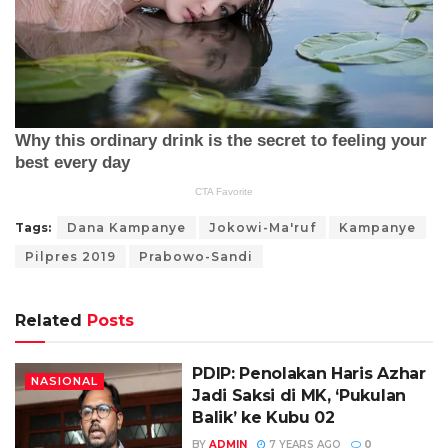
Tags:
Dana Kampanye
Jokowi-Ma'ruf
Kampanye
Pilpres 2019
Prabowo-Sandi
Related
Posts
PDIP: Penolakan Haris Azhar
NASIONAL
Jadi Saksi di MK, ‘Pukulan
Balik’ ke Kubu 02
BY
ADMIN
7 YEARS AGO
0