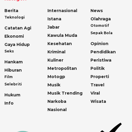
Berita
Internasional
News
Teknologi
Istana
Olahraga
Otomotif
Jabar
Catatan Agi
Sepak Bola
Kawula Muda
Ekonomi
Kesehatan
Opinion
Gaya Hidup
Seks
Kriminal
Pendidikan
Kuliner
Peristiwa
Hankam
Metropolitan
Politik
Hiburan
Motogp
Properti
Film
Selebriti
Musik
Travel
Musik Trending
Viral
Hukum
Narkoba
Wisata
Info
Nasional