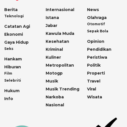
Berita
Internasional
News
Teknologi
Istana
Olahraga
Otomotif
Jabar
Catatan Agi
Sepak Bola
Kawula Muda
Ekonomi
Kesehatan
Opinion
Gaya Hidup
Seks
Kriminal
Pendidikan
Kuliner
Peristiwa
Hankam
Metropolitan
Politik
Hiburan
Motogp
Properti
Film
Selebriti
Musik
Travel
Musik Trending
Viral
Hukum
Narkoba
Wisata
Info
Nasional