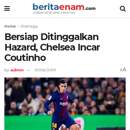
Home
Olahraga
Bersiap Ditinggalkan
Hazard, Chelsea Incar
Coutinho
A
by
admin
01/06/2019
A