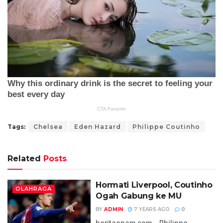
Tags:
Chelsea
Eden Hazard
Philippe Coutinho
Related
Posts
Hormati Liverpool, Coutinho
OLAHRAGA
Ogah Gabung ke MU
BY
ADMIN
7 YEARS AGO
0
beritaenam.com - Philippe