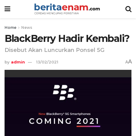
Home
News
BlackBerry Hadir Kembali?
Disebut Akan Luncurkan Ponsel 5G
A
by
admin
13/02/2021
A