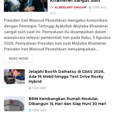
Khamenei Sangat Sulit
BY
AL BERLANT GHULAM
1 DAY AGO
0
Presiden Iran Masoud Pezeshkian mengakui komunikasi
dengan Pemimpin Tertinggi Ayatollah Mojtaba Khamenei
sangat sulit saat ini. Pernyataan itu disampaikan dalam
wawancara televisi pemerintah Iran pada Rabu, 5 Agustus
2026. Pernyataan Presiden Iran soal Mojtaba Khamenei
Presiden Iran Masoud Pezeshkian menyampaikan...
READ MORE
Jelajahi Booth Daihatsu di GIIAS 2026,
Ada 16 Mobil hingga Test Drive Rocky
Hybrid
1 DAY AGO
BRIN Kembangkan Rumah Modular,
Dibangun 14 Hari dan Siap Huni 30 Hari
1 DAY AGO