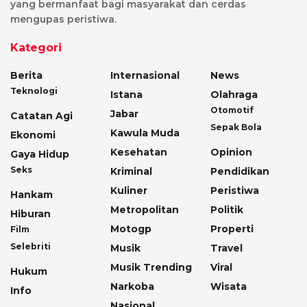
yang bermanfaat bagi masyarakat dan cerdas
mengupas peristiwa.
Kategori
Berita
Internasional
News
Teknologi
Istana
Olahraga
Otomotif
Jabar
Catatan Agi
Sepak Bola
Kawula Muda
Ekonomi
Kesehatan
Opinion
Gaya Hidup
Seks
Kriminal
Pendidikan
Kuliner
Peristiwa
Hankam
Metropolitan
Politik
Hiburan
Motogp
Properti
Film
Selebriti
Musik
Travel
Musik Trending
Viral
Hukum
Narkoba
Wisata
Info
Nasional