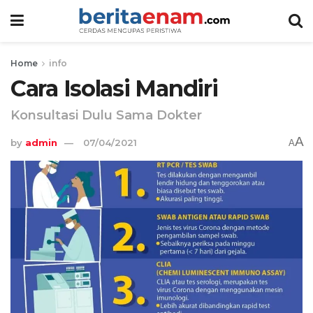
Home
info
Cara Isolasi Mandiri
Konsultasi Dulu Sama Dokter
A
by
admin
07/04/2021
A