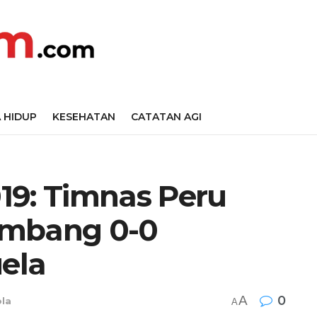
 HIDUP
KESEHATAN
CATATAN AGI
19: Timnas Peru
Imbang 0-0
ela
A
0
la
A