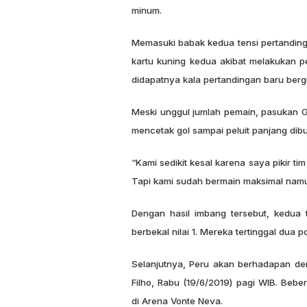
minum.
Memasuki babak kedua tensi pertandin
kartu kuning kedua akibat melakukan p
didapatnya kala pertandingan baru bergu
Meski unggul jumlah pemain, pasukan Gar
mencetak gol sampai peluit panjang dib
“Kami sedikit kesal karena saya pikir ti
Tapi kami sudah bermain maksimal namun
Dengan hasil imbang tersebut, kedua 
berbekal nilai 1. Mereka tertinggal dua p
Selanjutnya, Peru akan berhadapan den
Filho, Rabu (19/6/2019) pagi WIB. Beb
di Arena Vonte Neva.