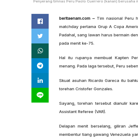
Penyerang timnas Peru Paolo Guerrero (kanan) berusaha m
beritaenam.com –
Tim nasional Peru 
matchday pertama Grup A Copa America
Padahal, sang lawan harus bermain den
pada menit ke-75.
Hal itu rupanya membuat Kapten Per
menang. Pada laga tersebut, Peru sebena
Skuat asuhan Ricardo Gareca itu bahka
torehan Cristofer Gonzales.
Sayang, torehan tersebut dianulir kar
Assistant Referee (VAR).
Delapan menit berselang, giliran Jef
membentur tiang gawang Venezuela yang