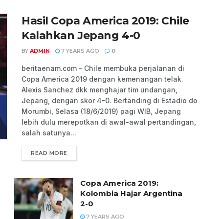
Hasil Copa America 2019: Chile
Kalahkan Jepang 4-0
BY
ADMIN
7 YEARS AGO
0
beritaenam.com - Chile membuka perjalanan di
Copa America 2019 dengan kemenangan telak.
Alexis Sanchez dkk menghajar tim undangan,
Jepang, dengan skor 4-0. Bertanding di Estadio do
Morumbi, Selasa (18/6/2019) pagi WIB, Jepang
lebih dulu merepotkan di awal-awal pertandingan,
salah satunya...
READ MORE
Copa America 2019:
Kolombia Hajar Argentina
2-0
7 YEARS AGO