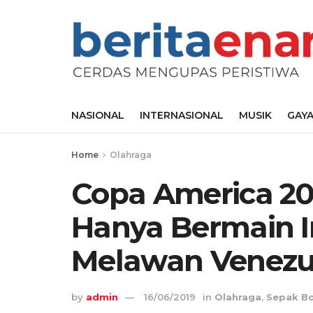
NASIONAL
INTERNASIONAL
MUSIK
GAYA
Home
Olahraga
Copa America 20
Hanya Bermain 
Melawan Venezu
by
admin
16/06/2019
in
Olahraga
,
Sepak Bo