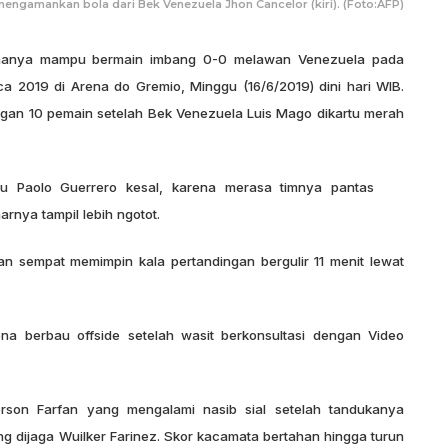
engamankan bola dari Bek Venezuela Jhon Cancelor (kiri). (Foto:AFP)
hanya mampu bermain imbang 0-0 melawan Venezuela pada
 2019 di Arena do Gremio, Minggu (16/6/2019) dini hari WIB.
gan 10 pemain setelah Bek Venezuela Luis Mago dikartu merah
u Paolo Guerrero kesal, karena merasa timnya pantas
rnya tampil lebih ngotot.
n sempat memimpin kala pertandingan bergulir 11 menit lewat
ena berbau offside setelah wasit berkonsultasi dengan Video
ferson Farfan yang mengalami nasib sial setelah tandukanya
 dijaga Wuilker Farinez. Skor kacamata bertahan hingga turun