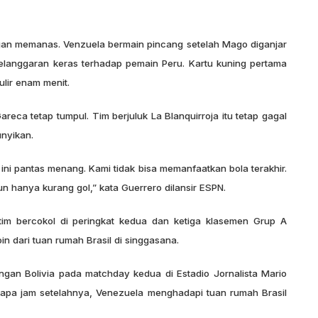
gan memanas. Venzuela bermain pincang setelah Mago diganjar
elanggaran keras terhadap pemain Peru. Kartu kuning pertama
lir enam menit.
eca tetap tumpul. Tim berjuluk La Blanquirroja itu tetap gagal
unyikan.
m ini pantas menang. Kami tidak bisa memanfaatkan bola terakhir.
 hanya kurang gol,” kata Guerrero dilansir ESPN.
tim bercokol di peringkat kedua dan ketiga klasemen Grup A
oin dari tuan rumah Brasil di singgasana.
gan Bolivia pada matchday kedua di Estadio Jornalista Mario
erapa jam setelahnya, Venezuela menghadapi tuan rumah Brasil