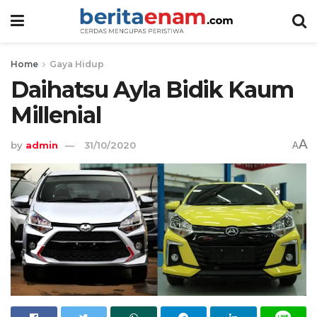
Home
Gaya Hidup
Daihatsu Ayla Bidik Kaum
Millenial
A
by
admin
31/10/2020
A