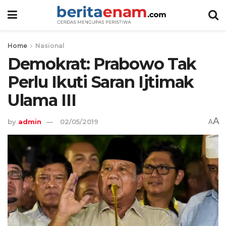
Home
Nasional
Demokrat: Prabowo Tak
Perlu Ikuti Saran Ijtimak
Ulama III
A
by
admin
02/05/2019
A