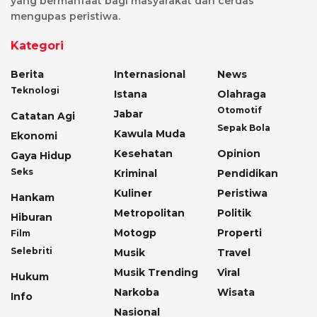
yang bermanfaat bagi masyarakat dan cerdas
mengupas peristiwa.
Kategori
Berita
Internasional
News
Teknologi
Istana
Olahraga
Otomotif
Jabar
Catatan Agi
Sepak Bola
Kawula Muda
Ekonomi
Kesehatan
Opinion
Gaya Hidup
Seks
Kriminal
Pendidikan
Kuliner
Peristiwa
Hankam
Metropolitan
Politik
Hiburan
Motogp
Properti
Film
Selebriti
Musik
Travel
Musik Trending
Viral
Hukum
Narkoba
Wisata
Info
Nasional