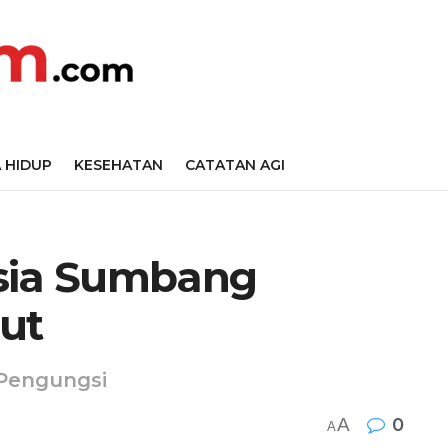
 HIDUP
KESEHATAN
CATATAN AGI
esia Sumbang
ut
Pengungsi
A
0
A