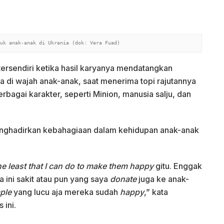
uk anak-anak di Ukrania (dok: Vera Fuad)
rsendiri ketika hasil karyanya mendatangkan
di wajah anak-anak, saat menerima topi rajutannya
rbagai karakter, seperti Minion, manusia salju, dan
enghadirkan kebahagiaan dalam kehidupan anak-anak
he least that I can do to make them happy
gitu. Enggak
 ini sakit atau pun yang saya
donate
juga ke anak-
ple
yang lucu aja mereka sudah
happy
,” kata
 ini.