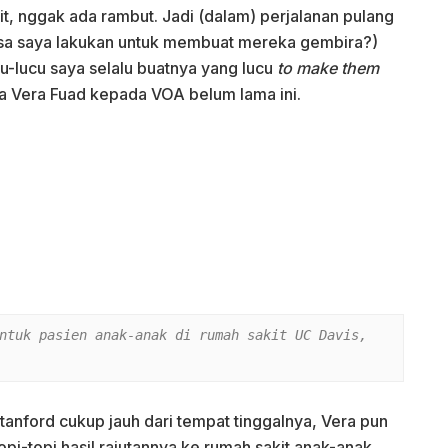
t, nggak ada rambut. Jadi (dalam) perjalanan pulang
 bisa saya lakukan untuk membuat mereka gembira?)
u-lucu saya selalu buatnya yang lucu
to make them
ita Vera Fuad kepada VOA belum lama ini.
ntuk pasien anak-anak di rumah sakit UC Davis, 
Stanford cukup jauh dari tempat tinggalnya, Vera pun
i-topi hasil rajutannya ke rumah sakit anak-anak