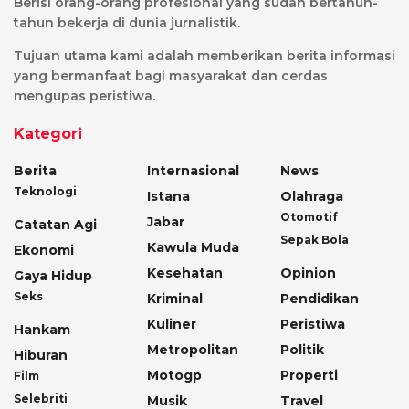
Berisi orang-orang profesional yang sudah bertahun-
tahun bekerja di dunia jurnalistik.
Tujuan utama kami adalah memberikan berita informasi
yang bermanfaat bagi masyarakat dan cerdas
mengupas peristiwa.
Kategori
Berita
Internasional
News
Teknologi
Istana
Olahraga
Otomotif
Jabar
Catatan Agi
Sepak Bola
Kawula Muda
Ekonomi
Kesehatan
Opinion
Gaya Hidup
Seks
Kriminal
Pendidikan
Kuliner
Peristiwa
Hankam
Metropolitan
Politik
Hiburan
Motogp
Properti
Film
Selebriti
Musik
Travel