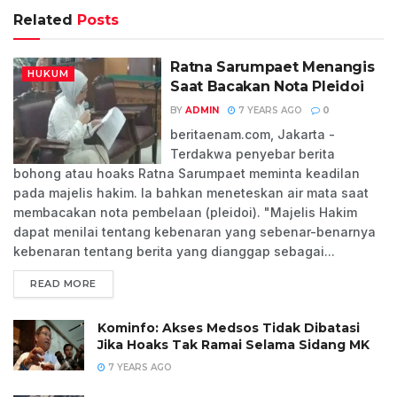
Related
Posts
Ratna Sarumpaet Menangis
HUKUM
Saat Bacakan Nota Pleidoi
BY
ADMIN
7 YEARS AGO
0
beritaenam.com, Jakarta -
Terdakwa penyebar berita
bohong atau hoaks Ratna Sarumpaet meminta keadilan
pada majelis hakim. Ia bahkan meneteskan air mata saat
membacakan nota pembelaan (pleidoi). "Majelis Hakim
dapat menilai tentang kebenaran yang sebenar-benarnya
kebenaran tentang berita yang dianggap sebagai...
READ MORE
Kominfo: Akses Medsos Tidak Dibatasi
Jika Hoaks Tak Ramai Selama Sidang MK
7 YEARS AGO