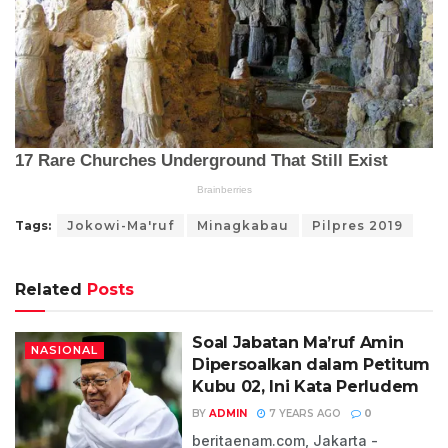
Tags:
Jokowi-Ma'ruf
Minagkabau
Pilpres 2019
Related
Posts
Soal Jabatan Ma’ruf Amin
NASIONAL
Dipersoalkan dalam Petitum
Kubu 02, Ini Kata Perludem
BY
ADMIN
7 YEARS AGO
0
beritaenam.com, Jakarta -