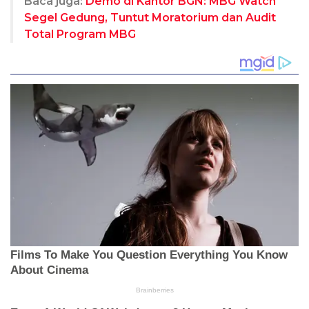
Baca juga:
Demo di Kantor BGN: MBG Watch
Segel Gedung, Tuntut Moratorium dan Audit
Total Program MBG