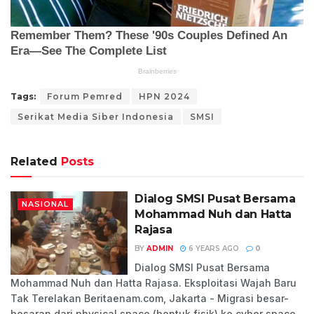
Tags:
Forum Pemred
HPN 2024
Serikat Media Siber Indonesia
SMSI
Related
Posts
Dialog SMSI Pusat Bersama
NASIONAL
Mohammad Nuh dan Hatta
Rajasa
BY
ADMIN
6 YEARS AGO
0
Dialog SMSI Pusat Bersama
Mohammad Nuh dan Hatta Rajasa. Eksploitasi Wajah Baru
Tak Terelakan Beritaenam.com, Jakarta - Migrasi besar-
besaran dari physical space (bentuk fisik) ke cyber space