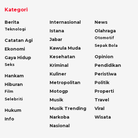
Kategori
Berita
Internasional
News
Teknologi
Istana
Olahraga
Otomotif
Jabar
Catatan Agi
Sepak Bola
Kawula Muda
Ekonomi
Kesehatan
Opinion
Gaya Hidup
Seks
Kriminal
Pendidikan
Kuliner
Peristiwa
Hankam
Metropolitan
Politik
Hiburan
Motogp
Properti
Film
Selebriti
Musik
Travel
Musik Trending
Viral
Hukum
Narkoba
Wisata
Info
Nasional