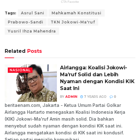
Tags:
Asrul Sani
Mahkamah Konstitusi
Prabowo-Sandi
TKN Jokowi-Ma'ruf
Yusril Ihza Mahendra
Related
Posts
Airlangga: Koalisi Jokowi-
NASIONAL
Ma’ruf Solid dan Lebih
Nyaman dengan Kondisi KIK
Saat Ini
BY
ADMIN
7 YEARS AGO
0
beritaenam.com, Jakarta - Ketua Umum Partai Golkar
Airlangga Hartarto menegaskan Koalisi Indonesia Kerja
(KIK) Jokowi-Ma'ruf Amin masih solid. Dia bahkan
menyebut sudah nyaman dengan kondisi KIK saat ini.
Airlangga mengatakan kondisi di KIK saat ini kondusif.
Setiap partai menjalin komunikasi...