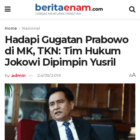
Home
Nasional
Hadapi Gugatan Prabowo
di MK, TKN: Tim Hukum
Jokowi Dipimpin Yusril
A
by
admin
24/05/2019
A