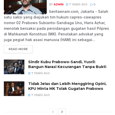
BY
ADMIN
7 YEARS AGO
0
beritaenam.com, Jakarta - Salah
satu saksi yang diajukan tim hukum capres-cawapres
nomor 02 Prabowo Subianto-Sandiaga Uno, Haris Azhar,
menolak bersaksi pada persidangan gugatan hasil Pilpres
di Mahkamah Konstitusi (MK). Penolakan advokat yang
juga pegiat hak asasi manusia (HAM) ini sebagai...
READ MORE
Sindir Kubu Prabowo-Sandi, Yusril:
Bangun Narasi Kecurangan Tanpa Bukti
7 YEARS AGO
Tidak Jelas dan Lebih Menggiring Opini,
KPU Minta MK Tolak Gugatan Prabowo
7 YEARS AGO