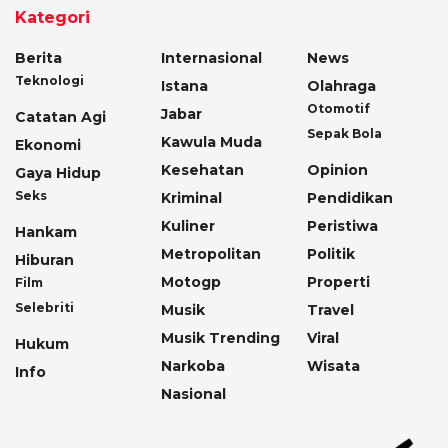
Kategori
Berita
Internasional
News
Teknologi
Istana
Olahraga
Otomotif
Jabar
Catatan Agi
Sepak Bola
Kawula Muda
Ekonomi
Kesehatan
Opinion
Gaya Hidup
Seks
Kriminal
Pendidikan
Kuliner
Peristiwa
Hankam
Metropolitan
Politik
Hiburan
Motogp
Properti
Film
Selebriti
Musik
Travel
Musik Trending
Viral
Hukum
Narkoba
Wisata
Info
Nasional