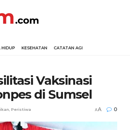
 HIDUP
KESEHATAN
CATATAN AGI
litasi Vaksinasi
onpes di Sumsel
A
0
ikan
,
Peristiwa
A