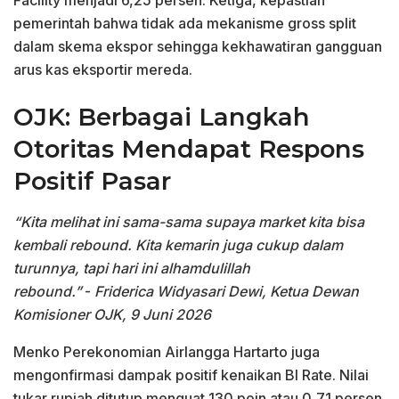
Facility menjadi 6,25 persen. Ketiga, kepastian
pemerintah bahwa tidak ada mekanisme gross split
dalam skema ekspor sehingga kekhawatiran gangguan
arus kas eksportir mereda.
OJK: Berbagai Langkah
Otoritas Mendapat Respons
Positif Pasar
“Kita melihat ini sama-sama supaya market kita bisa
kembali rebound. Kita kemarin juga cukup dalam
turunnya, tapi hari ini alhamdulillah
rebound.”
-
Friderica Widyasari Dewi, Ketua Dewan
Komisioner OJK, 9 Juni 2026
Menko Perekonomian Airlangga Hartarto juga
mengonfirmasi dampak positif kenaikan BI Rate. Nilai
tukar rupiah ditutup menguat 130 poin atau 0,71 persen