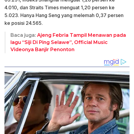
4.010, dan Straits Times menguat 1,20 persen ke
5.023. Hanya Hang Seng yang melemah 0,37 persen
ke posisi 24.565.
Baca juga:
Ajeng Febria Tampil Menawan pada
lagu “Siji Di Ping Selawe”, Official Music
Videonya Banjir Penonton