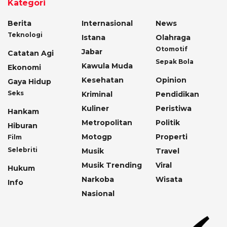
Kategori
Berita
Internasional
News
Teknologi
Istana
Olahraga
Otomotif
Jabar
Catatan Agi
Sepak Bola
Kawula Muda
Ekonomi
Kesehatan
Opinion
Gaya Hidup
Seks
Kriminal
Pendidikan
Kuliner
Peristiwa
Hankam
Metropolitan
Politik
Hiburan
Motogp
Properti
Film
Selebriti
Musik
Travel
Musik Trending
Viral
Hukum
Narkoba
Wisata
Info
Nasional