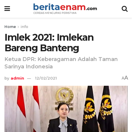
Home
info
Imlek 2021: Imlekan
Bareng Banteng
Ketua DPR: Keberagaman Adalah Taman
Sarinya Indonesia
A
by
admin
12/02/2021
A