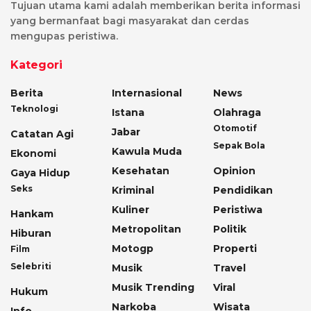
Tujuan utama kami adalah memberikan berita informasi
yang bermanfaat bagi masyarakat dan cerdas
mengupas peristiwa.
Kategori
Berita
Internasional
News
Teknologi
Istana
Olahraga
Otomotif
Jabar
Catatan Agi
Sepak Bola
Kawula Muda
Ekonomi
Kesehatan
Opinion
Gaya Hidup
Seks
Kriminal
Pendidikan
Kuliner
Peristiwa
Hankam
Metropolitan
Politik
Hiburan
Motogp
Properti
Film
Selebriti
Musik
Travel
Musik Trending
Viral
Hukum
Narkoba
Wisata
Info