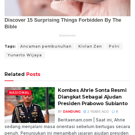
Tags:
Ancaman pembunuhan
Kivlan Zen
Polri
Yunarto Wijaya
Related
Posts
Kombes Ahrie Sonta Resmi
NASIONAL
Diangkat Sebagai Ajudan
Presiden Prabowo Subianto
BY
DANDUNG
2 YEARS AGO
0
Beritaenam.com | Saat ini, Ahrie
sedang menjalani masa orientasi sebelum bertugas secara
penuh. Penunjukan ini menambah jajaran ajudan presiden