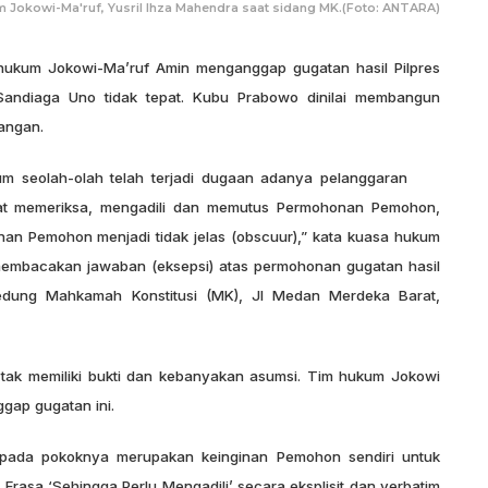
 Jokowi-Ma'ruf, Yusril Ihza Mahendra saat sidang MK.(Foto: ANTARA)
ukum Jokowi-Ma’ruf Amin menganggap gugatan hasil Pilpres
Sandiaga Uno tidak tepat. Kubu Prabowo dinilai membangun
rangan.
 seolah-olah telah terjadi dugaan adanya pelanggaran
t memeriksa, mengadili dan memutus Permohonan Pemohon,
nan Pemohon menjadi tidak jelas (obscuur),” kata kuasa hukum
 membacakan jawaban (eksepsi) atas permohonan gugatan hasil
gedung Mahkamah Konstitusi (MK), Jl Medan Merdeka Barat,
 tak memiliki bukti dan kebanyakan asumsi. Tim hukum Jokowi
gap gugatan ini.
i, pada pokoknya merupakan keinginan Pemohon sendiri untuk
sa ‘Sehingga Perlu Mengadili’ secara eksplisit dan verbatim