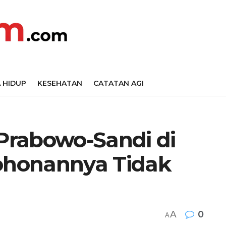
 HIDUP
KESEHATAN
CATATAN AGI
Prabowo-Sandi di
mohonannya Tidak
A
0
A