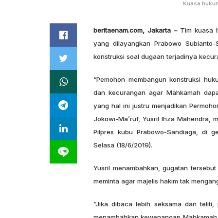
Kuasa hukum
beritaenam.com, Jakarta –
Tim kuasa h
yang dilayangkan Prabowo Subianto-
konstruksi soal dugaan terjadinya kecu
“Pemohon membangun konstruksi hukum
dan kecurangan agar Mahkamah dapa
yang hal ini justru menjadikan Permoho
Jokowi-Ma’ruf, Yusril Ihza Mahendra,
Pilpres kubu Prabowo-Sandiaga, di 
Selasa (18/6/2019).
Yusril menambahkan, gugatan tersebut
meminta agar majelis hakim tak mengang
“Jika dibaca lebih seksama dan telit
menambahkan kewenangan Mahkamah. Fra