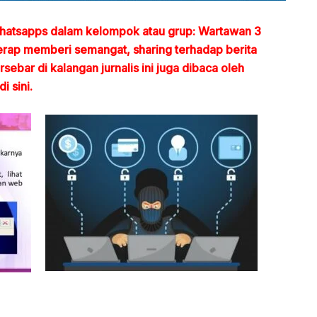
 whatsapps dalam kelompok atau grup: Wartawan 3
erap memberi semangat, sharing terhadap berita
ersebar di kalangan jurnalis ini juga dibaca oleh
i sini.