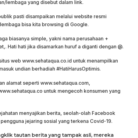
n/lembaga yang disebut dalam link.
ublik pasti disampaikan melalui website resmi
embaga bisa kita browsing di Google.
ga biasanya simple, yakni nama perusahaan +
t,. Hati hati jika disamarkan huruf a diganti dengan @.
tus web www.sehataqua.co.id untuk menampilkan
rmasuk undian berhadiah #HatiHarusOptimis.
n alamat seperti www.sehataqua.com,
 www.sehataqua.co untuk mengecoh konsumen yang
 kejahatan menyajikan berita, seolah-olah Facebook
ngguna jejaring sosial yang terkena Covid-19.
gklik tautan berita yang tampak asli, mereka