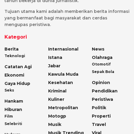
tahun bekerja di dunia jurnalistik.
Tujuan utama kami adalah memberikan berita informasi
yang bermanfaat bagi masyarakat dan cerdas
mengupas peristiwa.
Kategori
Berita
Internasional
News
Teknologi
Istana
Olahraga
Otomotif
Jabar
Catatan Agi
Sepak Bola
Kawula Muda
Ekonomi
Kesehatan
Opinion
Gaya Hidup
Seks
Kriminal
Pendidikan
Kuliner
Peristiwa
Hankam
Metropolitan
Politik
Hiburan
Motogp
Properti
Film
Selebriti
Musik
Travel
Musik Trending
Viral