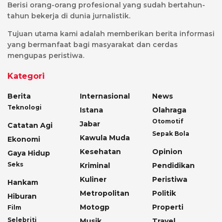
Berisi orang-orang profesional yang sudah bertahun-
tahun bekerja di dunia jurnalistik.
Tujuan utama kami adalah memberikan berita informasi
yang bermanfaat bagi masyarakat dan cerdas
mengupas peristiwa.
Kategori
Berita
Internasional
News
Teknologi
Istana
Olahraga
Otomotif
Jabar
Catatan Agi
Sepak Bola
Kawula Muda
Ekonomi
Kesehatan
Opinion
Gaya Hidup
Seks
Kriminal
Pendidikan
Kuliner
Peristiwa
Hankam
Metropolitan
Politik
Hiburan
Motogp
Properti
Film
Selebriti
Musik
Travel