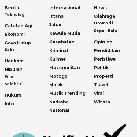
Berita
Internasional
News
Teknologi
Istana
Olahraga
Otomotif
Jabar
Catatan Agi
Sepak Bola
Kawula Muda
Ekonomi
Kesehatan
Opinion
Gaya Hidup
Seks
Kriminal
Pendidikan
Kuliner
Peristiwa
Hankam
Metropolitan
Politik
Hiburan
Motogp
Properti
Film
Selebriti
Musik
Travel
Musik Trending
Viral
Hukum
Narkoba
Wisata
Info
Nasional