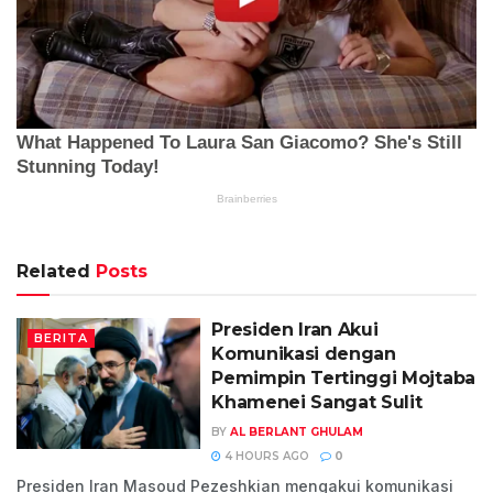
Related
Posts
Presiden Iran Akui
BERITA
Komunikasi dengan
Pemimpin Tertinggi Mojtaba
Khamenei Sangat Sulit
BY
AL BERLANT GHULAM
4 HOURS AGO
0
Presiden Iran Masoud Pezeshkian mengakui komunikasi