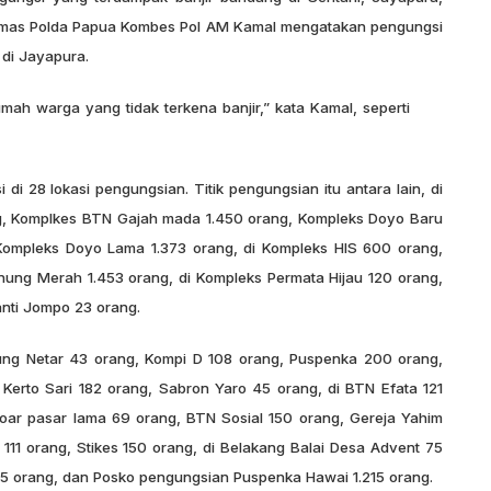
Humas Polda Papua Kombes Pol AM Kamal mengatakan pengungsi
 di Jayapura.
ah warga yang tidak terkena banjir,” kata Kamal, seperti
i 28 lokasi pengungsian. Titik pengungsian itu antara lain, di
, Komplkes BTN Gajah mada 1.450 orang, Kompleks Doyo Baru
 Kompleks Doyo Lama 1.373 orang, di Kompleks HIS 600 orang,
nung Merah 1.453 orang, di Kompleks Permata Hijau 120 orang,
nti Jompo 23 orang.
pung Netar 43 orang, Kompi D 108 orang, Puspenka 200 orang,
Kerto Sari 182 orang, Sabron Yaro 45 orang, di BTN Efata 121
oar pasar lama 69 orang, BTN Sosial 150 orang, Gereja Yahim
111 orang, Stikes 150 orang, di Belakang Balai Desa Advent 75
5 orang, dan Posko pengungsian Puspenka Hawai 1.215 orang.