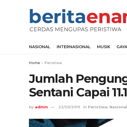
NASIONAL
INTERNASIONAL
MUSIK
GAYA
Home
Peristiwa
Jumlah Pengung
Sentani Capai 11
by
admin
22/03/2019
in
Peristiwa
,
Nasiona