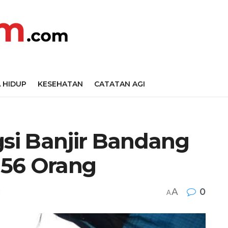
 HIDUP
KESEHATAN
CATATAN AGI
si Banjir Bandang
.156 Orang
A
0
l
A