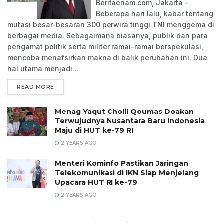
Beritaenam.com, Jakarta -
Beberapa hari lalu, kabar tentang
mutasi besar-besaran 300 perwira tinggi TNI menggema di
berbagai media. Sebagaimana biasanya, publik dan para
pengamat politik serta militer ramai-ramai berspekulasi,
mencoba menafsirkan makna di balik perubahan ini. Dua
hal utama menjadi...
READ MORE
Menag Yaqut Cholil Qoumas Doakan
Terwujudnya Nusantara Baru Indonesia
Maju di HUT ke-79 RI
2 YEARS AGO
Menteri Kominfo Pastikan Jaringan
Telekomunikasi di IKN Siap Menjelang
Upacara HUT RI ke-79
2 YEARS AGO