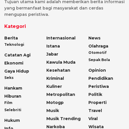
Tujuan utama kami adalah memberikan berita informasi
yang bermanfaat bagi masyarakat dan cerdas
mengupas peristiwa.
Kategori
Berita
Internasional
News
Teknologi
Istana
Olahraga
Otomotif
Jabar
Catatan Agi
Sepak Bola
Kawula Muda
Ekonomi
Kesehatan
Opinion
Gaya Hidup
Seks
Kriminal
Pendidikan
Kuliner
Peristiwa
Hankam
Metropolitan
Politik
Hiburan
Motogp
Properti
Film
Selebriti
Musik
Travel
Musik Trending
Viral
Hukum
Narkoba
Wisata
Info