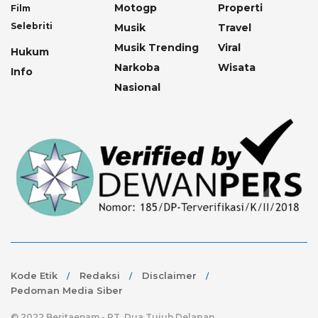
Motogp
Properti
Film
Selebriti
Musik
Travel
Musik Trending
Viral
Hukum
Narkoba
Wisata
Info
Nasional
Kode Etik
Redaksi
Disclaimer
Pedoman Media Siber
© 2022 Beritaenam - PT. Dua Tujuh Delapan