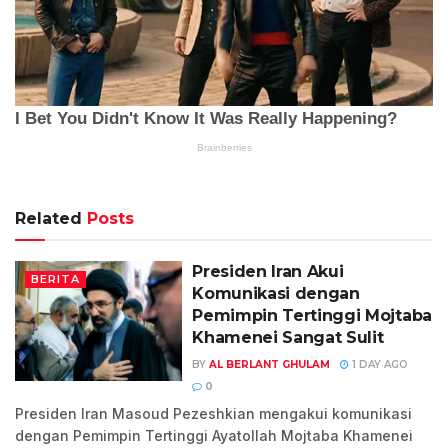
Related
Posts
Presiden Iran Akui
BERITA
Komunikasi dengan
Pemimpin Tertinggi Mojtaba
Khamenei Sangat Sulit
BY
AL BERLANT GHULAM
1 DAY AGO
0
Presiden Iran Masoud Pezeshkian mengakui komunikasi
dengan Pemimpin Tertinggi Ayatollah Mojtaba Khamenei