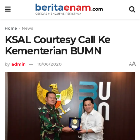
Home
News
KSAL Courtesy Call Ke
Kementerian BUMN
A
by
admin
10/06/2020
A