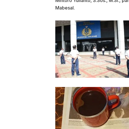
Mintoro Yulianto, S.Sos., M.Si., p
Mabesal.