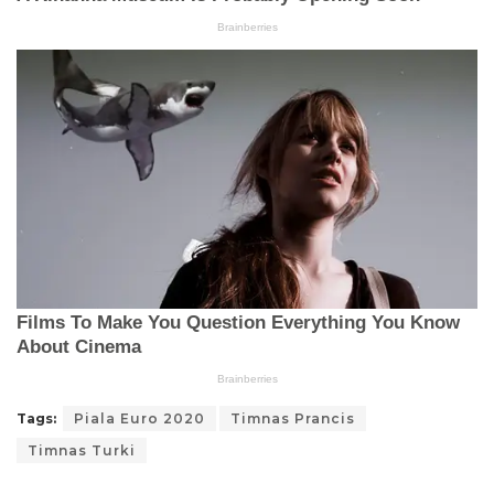
Tags:
Piala Euro 2020
Timnas Prancis
Timnas Turki