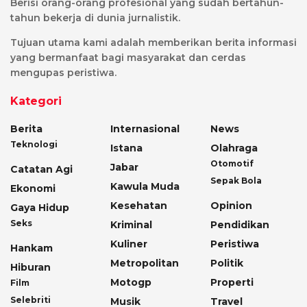
Berisi orang-orang profesional yang sudah bertahun-
tahun bekerja di dunia jurnalistik.
Tujuan utama kami adalah memberikan berita informasi
yang bermanfaat bagi masyarakat dan cerdas
mengupas peristiwa.
Kategori
Berita
Internasional
News
Teknologi
Istana
Olahraga
Otomotif
Jabar
Catatan Agi
Sepak Bola
Kawula Muda
Ekonomi
Kesehatan
Opinion
Gaya Hidup
Seks
Kriminal
Pendidikan
Kuliner
Peristiwa
Hankam
Metropolitan
Politik
Hiburan
Motogp
Properti
Film
Selebriti
Musik
Travel