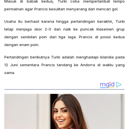
Masuk di babak kedua, Turki coba memperlambat tempo
permainan agar Prancis kesulitan menyerang dan mencari gol.
Usaha itu berhasil karena hingga pertandingan berakhir, Turki
tetap menjaga skor 2-0 dan naik ke puncak klasemen grup
dengan sembilan poin dari tiga laga. Prancis di posisi kedua
dengan enam poin.
Pertandingan berikutnya Turki adalah menghadapi Islandia pada
12 Juni sementara Prancis tandang ke Andorra di waktu yang
sama.