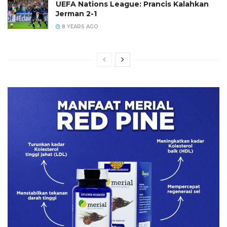
UEFA Nations League: Prancis Kalahkan
Jerman 2-1
8 YEARS AGO