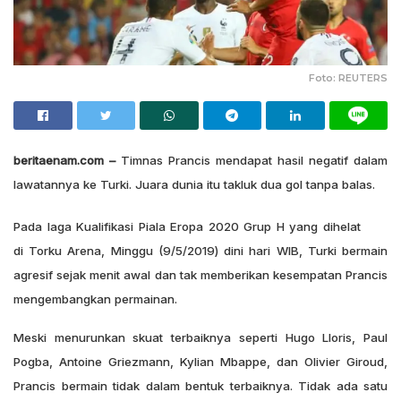
Foto: REUTERS
beritaenam.com –
Timnas Prancis mendapat hasil negatif dalam
lawatannya ke Turki. Juara dunia itu takluk dua gol tanpa balas.
Pada laga Kualifikasi Piala Eropa 2020 Grup H yang dihelat
di Torku Arena, Minggu (9/5/2019) dini hari WIB, Turki bermain
agresif sejak menit awal dan tak memberikan kesempatan Prancis
mengembangkan permainan.
Meski menurunkan skuat terbaiknya seperti Hugo Lloris, Paul
Pogba, Antoine Griezmann, Kylian Mbappe, dan Olivier Giroud,
Prancis bermain tidak dalam bentuk terbaiknya. Tidak ada satu