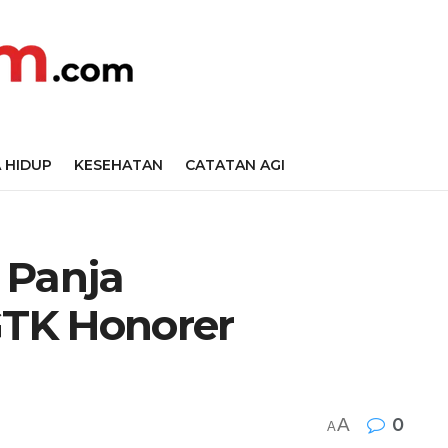
 HIDUP
KESEHATAN
CATATAN AGI
 Panja
TK Honorer
A
0
A