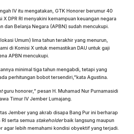
 Tengah IV itu mengatakan, GTK Honorer berumur 40
isi X DPR RI menyakini kemampuan keuangan negara
n dan Belanja Negara (APBN) sudah mencukupi.
Alokasi Umum) lima tahun terakhir yang menurun,
kami di Komisi X untuk memastikan DAU untuk gaji
rena APBN mencukupi.
nnya minimal tiga tahun mengabdi, tetapi yang
ada perhitungan bobot tersendiri,”kata Agustina.
nt
guru honorer,” pesan H. Muhamad Nur Purnamasidi
 Jawa Timur IV Jember Lumajang.
rsitas Jember yang akrab disapa Bang Pur ini berharap
 RI serta semua
stakeholder
baik langsung maupun
r agar lebih memahami kondisi obyektif yang terjadi.