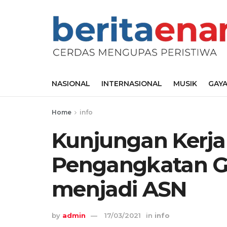
NASIONAL
INTERNASIONAL
MUSIK
GAYA
Home
info
Kunjungan Kerja
Pengangkatan G
menjadi ASN
by
admin
17/03/2021
in
info