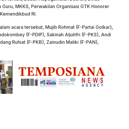
an Guru, MKKS, Perwakilan Organisasi GTK Honorer
K Kemendikbud RI.
alam acara tersebut, Mujib Rohmat (F-Partai Golkar),
ondokombey (F-PDIP), Sakinah Aljuhfri (F-PKS), Andi
ng Ruhiat (F-PKB), Zainudin Maliki (F-PAN),